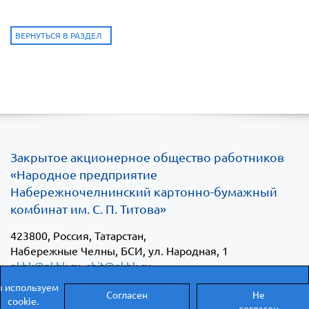
ВЕРНУТЬСЯ В РАЗДЕЛ
Закрытое акционерное общество работников
«Народное предприятие
Набережночелнинский картонно-бумажный
комбинат им. С. П. Титова»
423800
, Россия, Татарстан,
Набережные Челны
,
БСИ, ул. Народная, 1
nkbk@nkbk.ru
,
sbit@nkbk.ru
 используем
Согласен
Не
cookie.
согласен