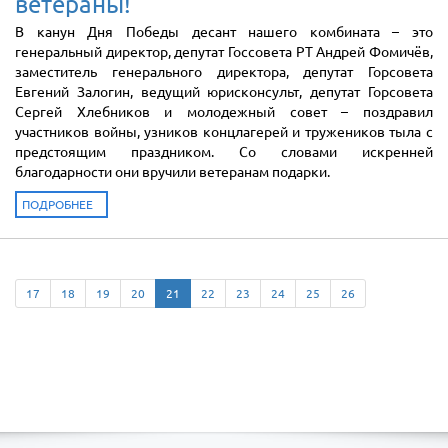
ветераны!
В канун Дня Победы десант нашего комбината – это
генеральный директор, депутат Госсовета РТ Андрей Фомичёв,
заместитель генерального директора, депутат Горсовета
Евгений Залогин, ведущий юрисконсульт, депутат Горсовета
Сергей Хлебников и молодежный совет – поздравил
участников войны, узников концлагерей и тружеников тыла с
предстоящим праздником. Со словами искренней
благодарности они вручили ветеранам подарки.
ПОДРОБНЕЕ
17
18
19
20
21
22
23
24
25
26