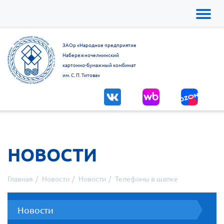
Toggl
naviga
ЗАОр «Народное предприятие
Набережночелнинский
картонно-бумажный комбинат
им. С. П. Титова»
НОВОСТИ
Главная
Новости
Новости
Телефоны в шапке
Новости