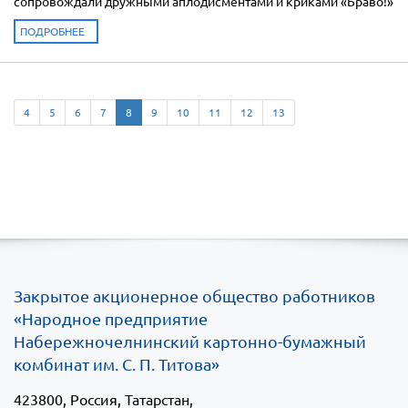
сопровождали дружными аплодисментами и криками «Браво!»
ПОДРОБНЕЕ
4
5
6
7
8
9
10
11
12
13
Закрытое акционерное общество работников
«Народное предприятие
Набережночелнинский картонно-бумажный
комбинат им. С. П. Титова»
423800
, Россия, Татарстан,