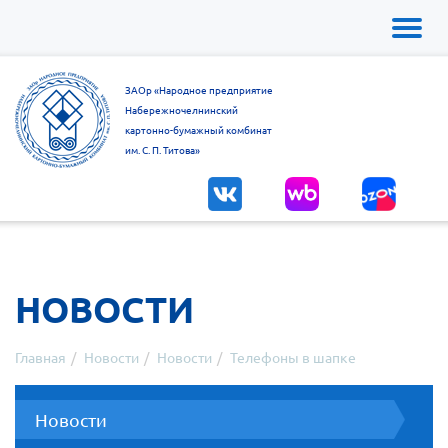
Toggl
naviga
ЗАОр «Народное предприятие
Набережночелнинский
картонно-бумажный комбинат
им. С. П. Титова»
НОВОСТИ
Главная
Новости
Новости
Телефоны в шапке
Новости