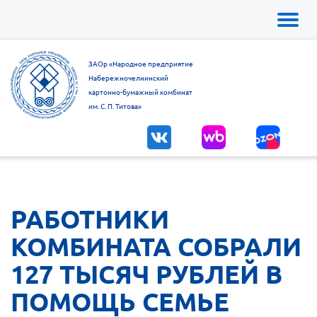
Toggl
naviga
ЗАОр «Народное предприятие
Набережночелнинский
картонно-бумажный комбинат
им. С. П. Титова»
РАБОТНИКИ
КОМБИНАТА СОБРАЛИ
127 ТЫСЯЧ РУБЛЕЙ В
ПОМОЩЬ СЕМЬЕ