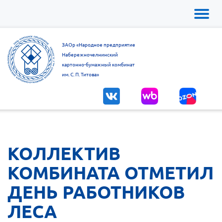
Toggl
naviga
ЗАОр «Народное предприятие
Набережночелнинский
картонно-бумажный комбинат
им. С. П. Титова»
КОЛЛЕКТИВ
КОМБИНАТА ОТМЕТИЛ
ДЕНЬ РАБОТНИКОВ
ЛЕСА