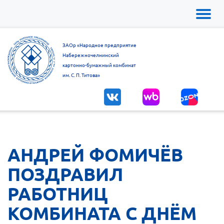
Toggl
naviga
ЗАОр «Народное предприятие
Набережночелнинский
картонно-бумажный комбинат
им. С. П. Титова»
АНДРЕЙ ФОМИЧЁВ
ПОЗДРАВИЛ
РАБОТНИЦ
КОМБИНАТА С ДНЁМ