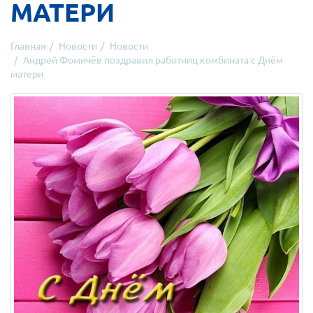
МАТЕРИ
Главная
Новости
Новости
Андрей Фомичёв поздравил работниц комбината с Днём
матери