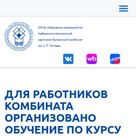
Toggl
naviga
ЗАОр «Народное предприятие
Набережночелнинский
картонно-бумажный комбинат
им. С. П. Титова»
ДЛЯ РАБОТНИКОВ
КОМБИНАТА
ОРГАНИЗОВАНО
ОБУЧЕНИЕ ПО КУРСУ