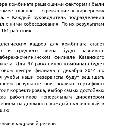
езерв комбината решающими факторами были
 самое главное – стремление к карьерному
на. – Каждый руководитель подразделения
л с ними собеседования. По их результатам
 161 работник.
вленческих кадров для комбината станет
го и среднего звена будут развивать
Набережночелнинском филиале Казанского
итета. Для 87 работников комбината будет
говом центре филиала с декабря 2014 по
ия учебы наши резервисты будут защищать
шном результате они получат сертификат
стоит корректировка, выбор самых достойных
ска работников генеральным директором
ачением на должность каждый включенный в
ацию.
нные в кадровый резерв