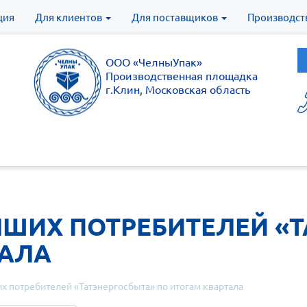
ция
Для клиентов
Для поставщиков
Производст
ООО «ЧелныУпак»
Производственная площадка
г.Клин, Московская область
УЧШИХ ПОТРЕБИТЕЛЕЙ «
ТАЛА
их потребителей «Татэнергосбыта» по итогам квартала