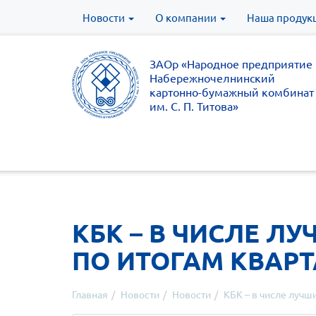
Новости
О компании
Наша продук
ЗАОр «Народное предприятие
Набережночелнинский
картонно-бумажный комбинат
им. С. П. Титова»
КБК – В ЧИСЛЕ Л
ПО ИТОГАМ КВАР
Главная
Новости
Новости
КБК – в числе лучш