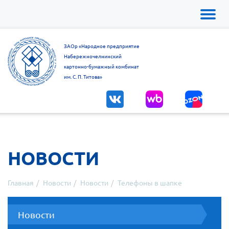
Toggl
naviga
ЗАОр «Народное предприятие
Набережночелнинский
картонно-бумажный комбинат
им. С. П. Титова»
НОВОСТИ
Главная
Новости
Новости
Телефоны в шапке
Новости