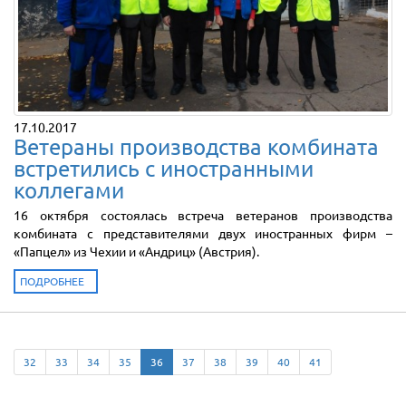
17.10.2017
Ветераны производства комбината
встретились с иностранными
коллегами
16 октября состоялась встреча ветеранов производства
комбината с представителями двух иностранных фирм –
«Папцел» из Чехии и «Андриц» (Австрия).
ПОДРОБНЕЕ
32
33
34
35
36
37
38
39
40
41