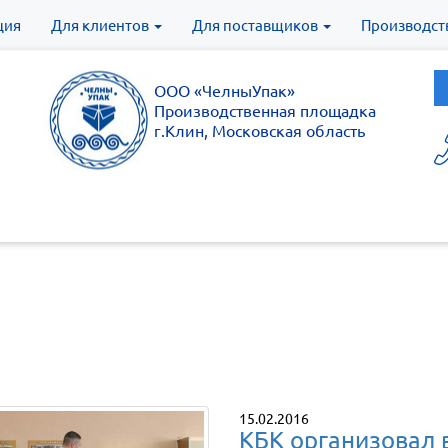
ция
Для клиентов
Для поставщиков
Производст
ООО «ЧелныУпак»
Производственная площадка
г.Клин, Московская область
15.02.2016
КБК организовал 