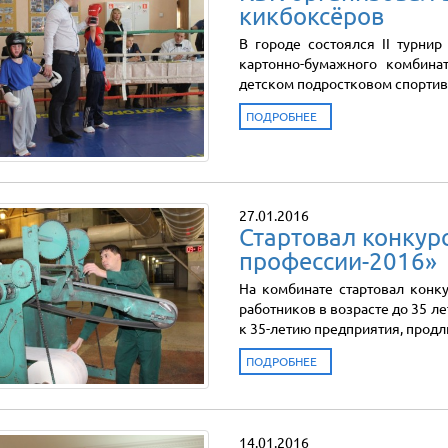
кикбоксёров
В городе состоялся II турни
картонно-бумажного комбинат
детском подростковом спортив
ПОДРОБНЕЕ
27.01.2016
Стартовал конкур
профессии-2016»
На комбинате стартовал конк
работников в возрасте до 35 л
к 35-летию предприятия, продли
ПОДРОБНЕЕ
14.01.2016