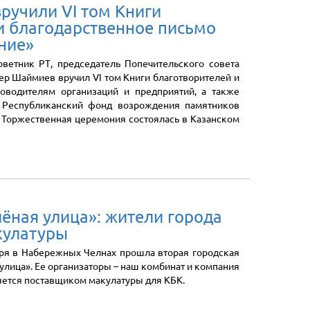
ручили VI том Книги
и благодарственное письмо
ние»
оветник РТ, председатель Попечительского совета
р Шаймиев вручил VI том Книги благотворителей и
оводителям организаций и предприятий, а также
 Республиканский фонд возрождения памятников
а. Торжественная церемония состоялась в Казанском
лёная улица»: жители города
кулатуры
бря в Набережных Челнах прошла вторая городская
улица». Ее организаторы – наш комбинат и компания
яется поставщиком макулатуры для КБК.