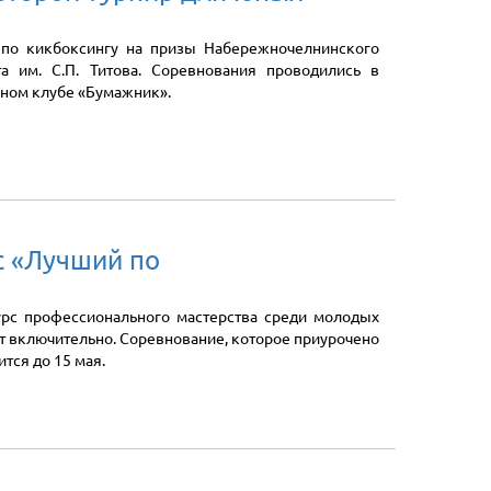
р по кикбоксингу на призы Набережночелнинского
а им. С.П. Титова. Соревнования проводились в
ном клубе «Бумажник».
с «Лучший по
урс профессионального мастерства среди молодых
ет включительно. Соревнование, которое приурочено
тся до 15 мая.