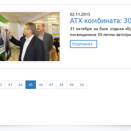
02.11.2015
АТХ комбината: 3
31 октября на базе отдыха «
посвященное 30-летию автотра
ПОДРОБНЕЕ
2
43
44
45
46
47
48
49
50